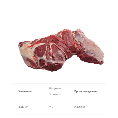
Вакумная
Упаковка
Происхождение
:
Серт
Упаковка
ISO 2
Вес, кг
≈ 5
Украина
HACCP