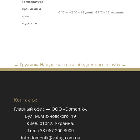
Температура
храниеия и
0 °C — +2 °C – 45 дней; -18°C – 12 месяцев; -25°C – 
срок
годности
←
Грудинка
Наруж. часть тазобедренного отруба
→
Контакты:
Главный офис — ООО «Domenik»,
Бул. М.Михновского, 19
Киев, 01042, Украина.
Тел: +38 067 200 3000
info.domenik@vatag.com.ua