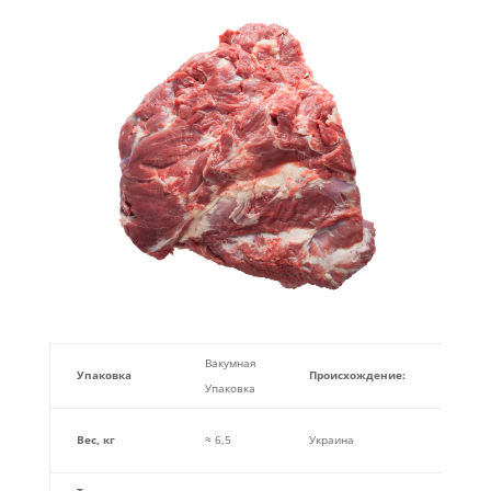
Вакумная
Упаковка
Происхождение
:
Серт
Упаковка
ISO 2
Вес, кг
≈ 6,5
Украина
HACCP