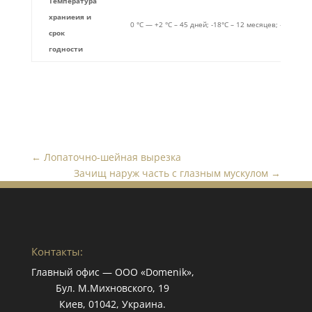
Температура
храниеия и
0 °C — +2 °C – 45 дней; -18°C – 12 месяцев; -25°C – 
срок
годности
←
Лопаточно-шейная вырезка
Зачищ наруж часть с глазным мускулом
→
Контакты:
Главный офис — ООО «Domenik»,
Бул. М.Михновского, 19
Киев, 01042, Украина.